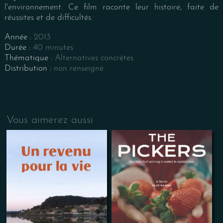
l'environnement. Ce film raconte leur histoire, faite de
réussites et de difficultés.
Année :
2013
Durée :
40 minutes
Thématique :
Alternatives concrètes
Distribution :
non renseigné
Vous aimerez aussi